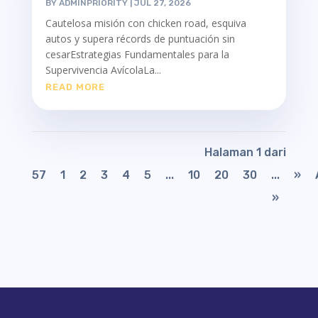
BY
ADMINPRIORITY
|
JUL 27, 2026
Cautelosa misión con chicken road, esquiva
autos y supera récords de puntuación sin
cesarEstrategias Fundamentales para la
Supervivencia AvícolaLa...
READ MORE
Halaman 1 dari
57
1
2
3
4
5
...
10
20
30
...
»
»