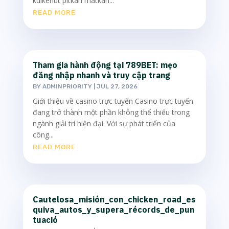
kulkenut pitkän matkan...
READ MORE
Tham gia hành động tại 789BET: mẹo
đăng nhập nhanh và truy cập trang
BY
ADMINPRIORITY
|
JUL 27, 2026
Giới thiệu về casino trực tuyến Casino trực tuyến
đang trở thành một phần không thể thiếu trong
ngành giải trí hiện đại. Với sự phát triển của
công...
READ MORE
Cautelosa_misión_con_chicken_road_es
quiva_autos_y_supera_récords_de_pun
tuació