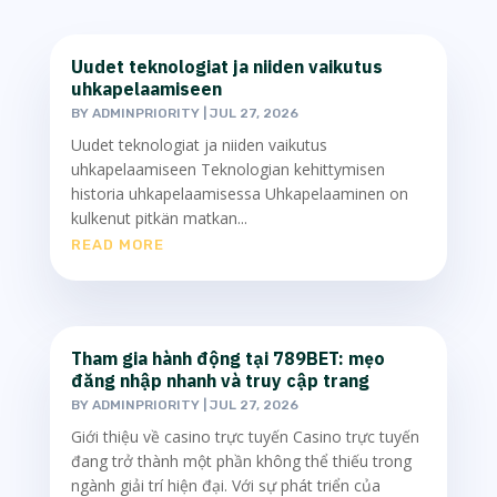
Uudet teknologiat ja niiden vaikutus
uhkapelaamiseen
BY
ADMINPRIORITY
|
JUL 27, 2026
Uudet teknologiat ja niiden vaikutus
uhkapelaamiseen Teknologian kehittymisen
historia uhkapelaamisessa Uhkapelaaminen on
kulkenut pitkän matkan...
READ MORE
Tham gia hành động tại 789BET: mẹo
đăng nhập nhanh và truy cập trang
BY
ADMINPRIORITY
|
JUL 27, 2026
Giới thiệu về casino trực tuyến Casino trực tuyến
đang trở thành một phần không thể thiếu trong
ngành giải trí hiện đại. Với sự phát triển của