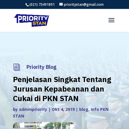
(021) 73491891
prioritystan@gmail.com
i
Priority Blog
Penjelasan Singkat Tentang
Jurusan Kepabeanan dan
Cukai di PKN STAN
by
adminpriority
|
Okt 4, 2019
|
blog
,
Info PKN
STAN