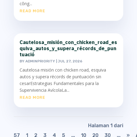
công...
READ MORE
Cautelosa_misión_con_chicken_road_es
quiva_autos_y_supera_récords_de_pun
tuació
BY
ADMINPRIORITY
|
JUL 27, 2026
Cautelosa misión con chicken road, esquiva
autos y supera récords de puntuación sin
cesarEstrategias Fundamentales para la
Supervivencia AvícolaLa...
READ MORE
Halaman 1 dari
57
1
2
3
4
5
...
10
20
30
...
»