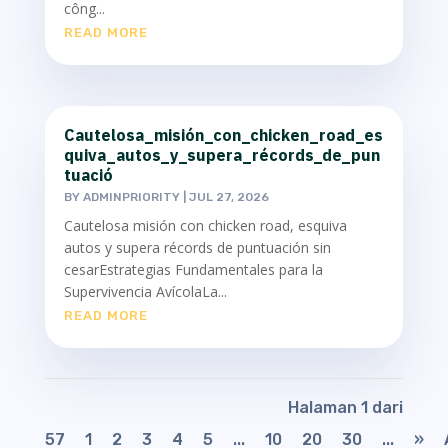
công...
READ MORE
Cautelosa_misión_con_chicken_road_es
quiva_autos_y_supera_récords_de_pun
tuació
BY
ADMINPRIORITY
|
JUL 27, 2026
Cautelosa misión con chicken road, esquiva
autos y supera récords de puntuación sin
cesarEstrategias Fundamentales para la
Supervivencia AvícolaLa...
READ MORE
Halaman 1 dari
57
1
2
3
4
5
...
10
20
30
...
»