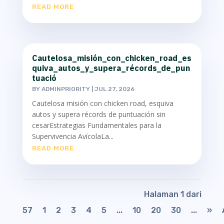
READ MORE
Cautelosa_misión_con_chicken_road_es
quiva_autos_y_supera_récords_de_pun
tuació
BY
ADMINPRIORITY
|
JUL 27, 2026
Cautelosa misión con chicken road, esquiva
autos y supera récords de puntuación sin
cesarEstrategias Fundamentales para la
Supervivencia AvícolaLa...
READ MORE
Halaman 1 dari
57
1
2
3
4
5
...
10
20
30
...
»