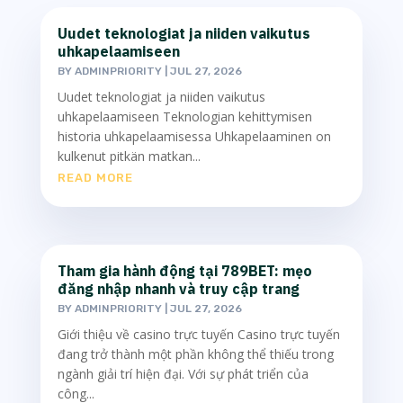
Uudet teknologiat ja niiden vaikutus
uhkapelaamiseen
BY
ADMINPRIORITY
|
JUL 27, 2026
Uudet teknologiat ja niiden vaikutus
uhkapelaamiseen Teknologian kehittymisen
historia uhkapelaamisessa Uhkapelaaminen on
kulkenut pitkän matkan...
READ MORE
Tham gia hành động tại 789BET: mẹo
đăng nhập nhanh và truy cập trang
BY
ADMINPRIORITY
|
JUL 27, 2026
Giới thiệu về casino trực tuyến Casino trực tuyến
đang trở thành một phần không thể thiếu trong
ngành giải trí hiện đại. Với sự phát triển của
công...