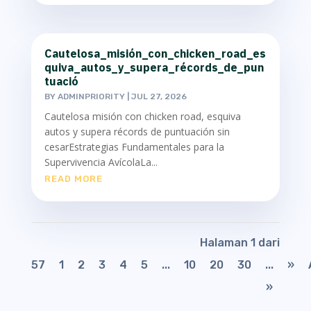
Cautelosa_misión_con_chicken_road_es
quiva_autos_y_supera_récords_de_pun
tuació
BY
ADMINPRIORITY
|
JUL 27, 2026
Cautelosa misión con chicken road, esquiva
autos y supera récords de puntuación sin
cesarEstrategias Fundamentales para la
Supervivencia AvícolaLa...
READ MORE
Halaman 1 dari
57
1
2
3
4
5
...
10
20
30
...
»
»