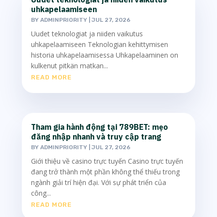
uhkapelaamiseen
BY
ADMINPRIORITY
|
JUL 27, 2026
Uudet teknologiat ja niiden vaikutus
uhkapelaamiseen Teknologian kehittymisen
historia uhkapelaamisessa Uhkapelaaminen on
kulkenut pitkän matkan...
READ MORE
Tham gia hành động tại 789BET: mẹo
đăng nhập nhanh và truy cập trang
BY
ADMINPRIORITY
|
JUL 27, 2026
Giới thiệu về casino trực tuyến Casino trực tuyến
đang trở thành một phần không thể thiếu trong
ngành giải trí hiện đại. Với sự phát triển của
công...
READ MORE