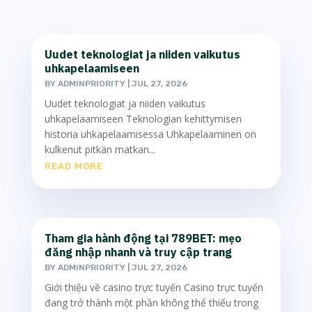
Uudet teknologiat ja niiden vaikutus
uhkapelaamiseen
BY
ADMINPRIORITY
|
JUL 27, 2026
Uudet teknologiat ja niiden vaikutus
uhkapelaamiseen Teknologian kehittymisen
historia uhkapelaamisessa Uhkapelaaminen on
kulkenut pitkän matkan...
READ MORE
Tham gia hành động tại 789BET: mẹo
đăng nhập nhanh và truy cập trang
BY
ADMINPRIORITY
|
JUL 27, 2026
Giới thiệu về casino trực tuyến Casino trực tuyến
đang trở thành một phần không thể thiếu trong