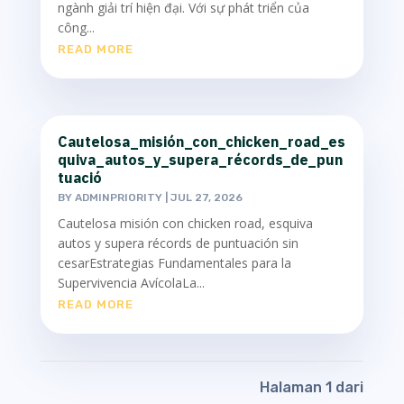
ngành giải trí hiện đại. Với sự phát triển của
công...
READ MORE
Cautelosa_misión_con_chicken_road_es
quiva_autos_y_supera_récords_de_pun
tuació
BY
ADMINPRIORITY
|
JUL 27, 2026
Cautelosa misión con chicken road, esquiva
autos y supera récords de puntuación sin
cesarEstrategias Fundamentales para la
Supervivencia AvícolaLa...
READ MORE
Halaman 1 dari