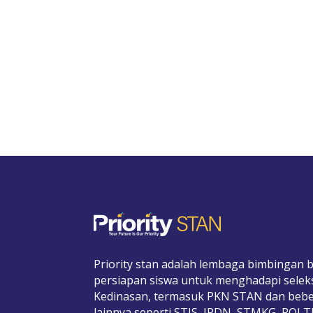
Priority stan adalah lembaga bimbingan b
persiapan siswa untuk menghadapi selek
Kedinasan, termasuk PKN STAN dan bebe
lainnya seperti STIS, IPDN, STMKG, POL