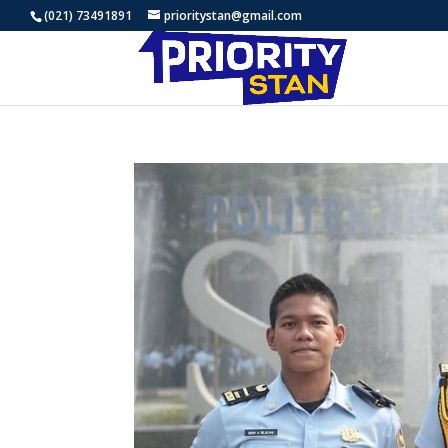
(021) 73491891
prioritystan@gmail.com