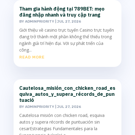
Tham gia hành động tại 789BET: mẹo
đăng nhập nhanh và truy cập trang
BY
ADMINPRIORITY
|
JUL 27, 2026
Giới thiệu về casino trực tuyến Casino trực tuyến
đang trở thành một phần không thể thiếu trong
ngành giải trí hiện đại. Với sự phát triển của
công...
READ MORE
Cautelosa_misión_con_chicken_road_es
quiva_autos_y_supera_récords_de_pun
tuació
BY
ADMINPRIORITY
|
JUL 27, 2026
Cautelosa misión con chicken road, esquiva
autos y supera récords de puntuación sin
cesarEstrategias Fundamentales para la