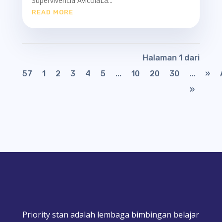
Supervivencia AvícolaLa...
READ MORE
Halaman 1 dari
57
1
2
3
4
5
...
10
20
30
...
»
»
Priority stan adalah lembaga bimbingan belajar