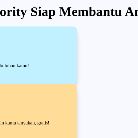
iority Siap Membantu A
ebutuhan kamu!
in kamu tanyakan, gratis!