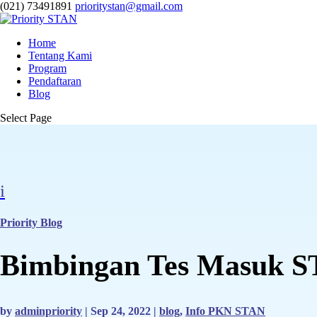
(021) 73491891
prioritystan@gmail.com
Home
Tentang Kami
Program
Pendaftaran
Blog
Select Page
i
Priority Blog
Bimbingan Tes Masuk S
by
adminpriority
|
Sep 24, 2022
|
blog
,
Info PKN STAN