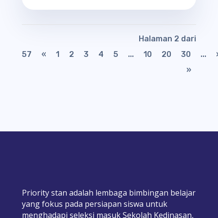
Halaman 2 dari
57
«
1
2
3
4
5
...
10
20
30
...
»
Priority stan adalah lembaga bimbingan belajar
yang fokus pada persiapan siswa untuk
menghadapi seleksi masuk Sekolah Kedinasan,