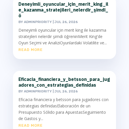
Deneyimli_oyuncular_için_merit_king_il
e_kazanma_stratejileri_nelerdir_şimdi_
ö
BY
ADMINPRIORITY
|
JUL 26, 2026
Deneyimli oyuncular için merit king ile kazanma
stratejileri nelerdir şimdi öğreninMerit King'de
Oyun Seçimi ve AnaliziOyunlardaki Volatilite ve...
READ MORE
Eficacia_financiera_y_betsson_para_jug
adores_con_estrategias_definidas
BY
ADMINPRIORITY
|
JUL 26, 2026
Eficacia financiera y betsson para jugadores con
estrategias definidasElaboración de un
Presupuesto Sólido para ApuestasSeguimiento
de Gastos y...
READ MORE