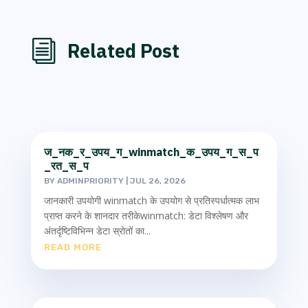
i
Related Post
ज_नक_र_उपय_ग_winmatch_क_उपय_ग_स_प
_रत_स_प
BY
ADMINPRIORITY
|
JUL 26, 2026
जानकारी उपयोगी winmatch के उपयोग से प्रतिस्पर्धात्मक लाभ
प्राप्त करने के शानदार तरीकेwinmatch: डेटा विश्लेषण और
अंतर्दृष्टिविभिन्न डेटा स्रोतों का...
READ MORE